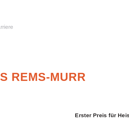
rriere
IS REMS-MURR
Erster Preis für He