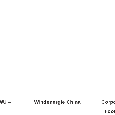
SWU –
Windenergie China
Corp
s
Foot