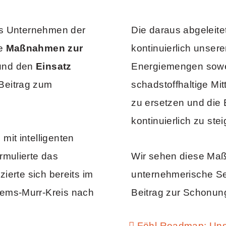
ves Unternehmen der
Die daraus abgeleite
te
Maßnahmen zur
kontinuierlich unser
nd den
Einsatz
Energiemengen sowei
Beitrag zum
schadstoffhaltige Mit
zu ersetzen und die 
kontinuierlich zu stei
it intelligenten
rmulierte das
Wir sehen diese Ma
ierte sich bereits im
unternehmerische Sel
Rems-Murr-Kreis nach
Beitrag zur Schonun
Föhl Roadmap: Unse